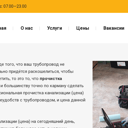
с: 07.00—23.00
ная
О нас
Услуги
Цены
Вакансии
де того, что ваш трубопровод не
ьно придётся раскошелиться, чтобы
ить, то это то, что
прочистка
 и большинству точно по карману сделать
ональная прочистка канализации (цена)
неудобств с трубопроводом, и цена данной
лизации (цена) на сегодняшний день,